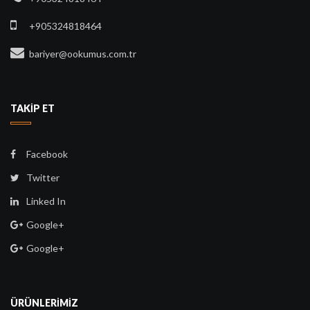
+905324818464
bariyer@ookumus.com.tr
TAKİP ET
Facebook
Twitter
Linked In
Google+
Google+
ÜRÜNLERİMİZ